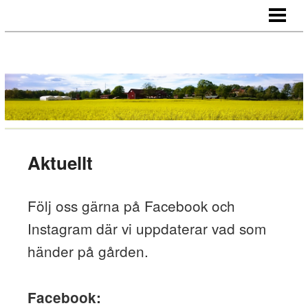
STARTSIDA
JORDBRUK
VÄXTHUS
REKO-KYCKLING
GÅRDSBODEN
Aktuellt
KÖTTLÅDOR
OM OSS
Följ oss gärna på Facebook och
AKTUELLT
Instagram där vi uppdaterar vad som
KONTAKT
händer på gården.
Facebook: